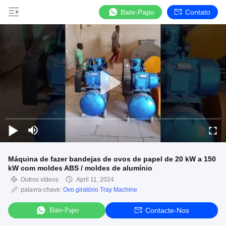
Bate-Papo
Contato
Máquina de fazer bandejas de ovos de papel de 20 kW a 150
kW com moldes ABS / moldes de alumínio
Outros vídeos
April 11, 2024
palavra-chave:
Ovo giratório Tray Machine
Bate-Papo
Contacte-Nos