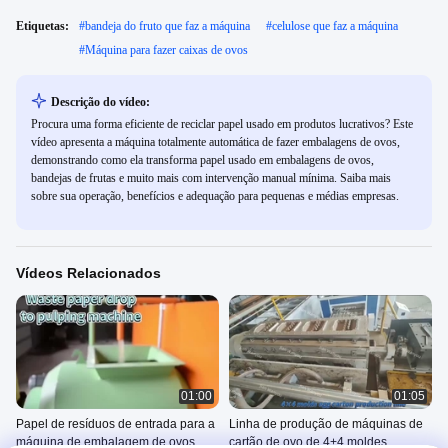
Etiquetas:
#
bandeja do fruto que faz a máquina
#
celulose que faz a máquina
#
Máquina para fazer caixas de ovos
Descrição do vídeo:
Procura uma forma eficiente de reciclar papel usado em produtos lucrativos? Este
vídeo apresenta a máquina totalmente automática de fazer embalagens de ovos,
demonstrando como ela transforma papel usado em embalagens de ovos,
bandejas de frutas e muito mais com intervenção manual mínima. Saiba mais
sobre sua operação, benefícios e adequação para pequenas e médias empresas.
Vídeos Relacionados
01:00
01:05
Papel de resíduos de entrada para a
Linha de produção de máquinas de
máquina de embalagem de ovos
cartão de ovo de 4+4 moldes