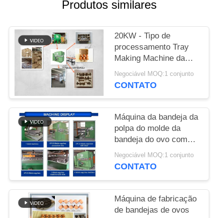
ORÇAMENTO
Produtos similares
MAPA
20KW - Tipo de
DO
processamento Tray
Making Machine da
SITE
máquina de molde da
Negociável MOQ:1 conjunto
polpa 150KW do ovo
CONTATO
POLÍTICA
DE
Máquina da bandeja da
PRIVACIDADE
polpa do molde da
bandeja do ovo com
armário do Plc 2 anos
Negociável MOQ:1 conjunto
de garantia
CONTATO
Máquina de fabricação
de bandejas de ovos