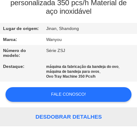
CONTROLE
personalizada 350 pcs/h Material de
DE
aço inoxidável
QUALIDADE
Lugar de origem:
Jinan, Shandong
FALE
Marca:
Wanyou
CONOSCO
Número do
Série ZSJ
modelo:
Destaque:
,
máquina da fabricação da bandeja do ovo
NOTÍCIAS
,
máquina de bandeja para ovos
Ovo Tray Machine 350 Pcs/h
TODOS
FALE CONOSCO!
OS
CASOS
DESDOBRAR DETALHES
PEDIR UM