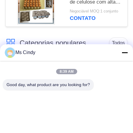
de celulose com alta
velocidade de
Negociável MOQ:1 conjunto
produção
CONTATO
Categorias populares
Todos
Ms Cindy
Ovo de papel Tray
linha de produção de
Making Machine
bandeja para ovos
8:39 AM
Good day, what product are you looking for?
bandeja pequena do
Máquina de fatura de
ovo que faz a
caixa do ovo
máquina
máquina de fazer
máquina de molde da
bandeja para ovos
celulose