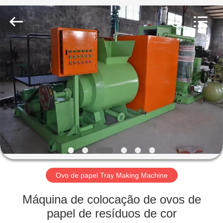
2026
Jinan
Wanyou
Packing
Machinery
Factory.
All
Rights
CASA
Reserved.
PRODUTOS
VÍDEOS
QUEM
SOMOS
Ovo de papel Tray Making Machine
FÁBRICA
Máquina de colocação de ovos de
papel de resíduos de cor